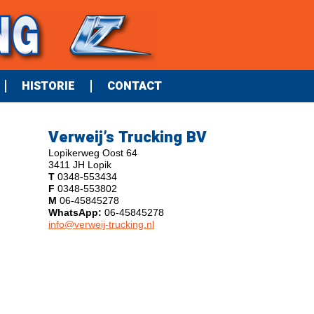
HISTORIE
CONTACT
Verweij’s Trucking BV
Lopikerweg Oost 64
3411 JH Lopik
T
0348-553434
F
0348-553802
M
06-45845278
WhatsApp:
06-45845278
info@verweij-trucking.nl