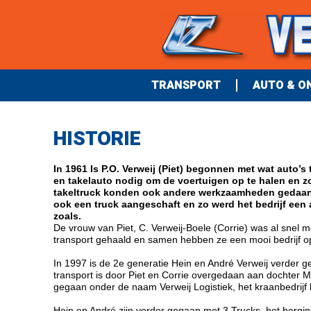
TRANSPORT
AUTO & O
HISTORIE
In 1961 Is P.O. Verweij (Piet) begonnen met wat auto’s
en takelauto nodig om de voertuigen op te halen en zo
takeltruck konden ook andere werkzaamheden gedaan 
ook een truck aangeschaft en zo werd het bedrijf een 
zoals.
De vrouw van Piet, C. Verweij-Boele (Corrie) was al snel
transport gehaald en samen hebben ze een mooi bedrijf 
In 1997 is de 2e generatie Hein en André Verweij verder ge
transport is door Piet en Corrie overgedaan aan dochter M
gegaan onder de naam Verweij Logistiek, het kraanbedrijf
Hein en André zijn verder gegaan met 3 Trucks, het bergin