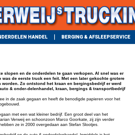
NDERDELEN HANDEL
BERGING & AFSLEEPSERVICE
 te slopen en de onderdelen te gaan verkopen. Al snel was er
 was de eerste truck een feit. Met een later gekochte grotere
worden. Zo ontstond het kraan en bergingsbedrijf er werd
auto & onder-delenhandel, kraan, bergings & transportbedrijf
 mee in de zaak gegaan en heeft de benodigde papieren voor het
opgebouwd.
gaan met een wat kleiner bedrijf. Een groot deel van het
arian Verweij en schoonzoon Marco Goorkate, zij zijn verder
 hebben ze in 2000 overgedaan aan Stefan Slootjes.
gsbedrijf en de auto & onderdelenhandel. Inmiddels is het