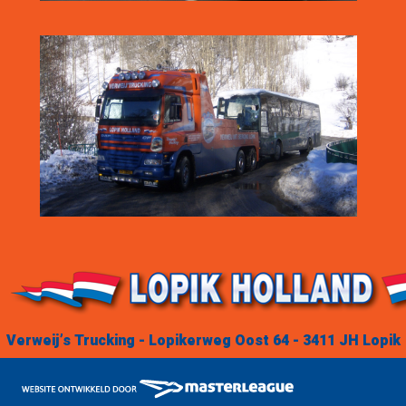
Verweij’s Trucking - Lopikerweg Oost 64 - 3411 JH Lopik